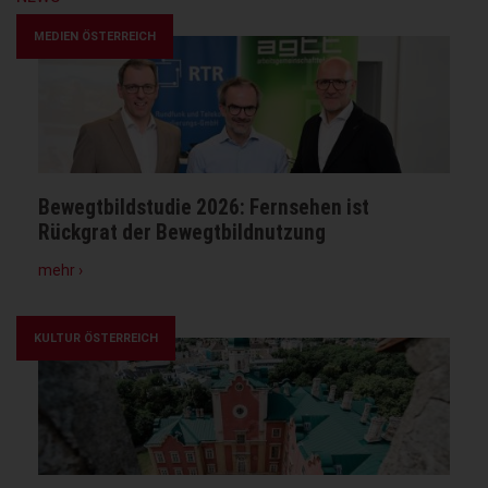
MEDIEN ÖSTERREICH
Bewegtbildstudie 2026: Fernsehen ist
Rückgrat der Bewegtbildnutzung
zu
mehr ›
Bewegtbildstudie
2026:
Fernsehen
KULTUR ÖSTERREICH
ist
Rückgrat
der
Bewegtbildnutzung