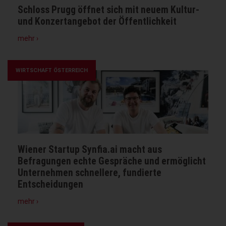
Schloss Prugg öffnet sich mit neuem Kultur-
und Konzertangebot der Öffentlichkeit
zu
mehr ›
Schloss
Prugg
öffnet
WIRTSCHAFT ÖSTERREICH
sich
mit
neuem
Kultur-
und
Konzertangebot
Wiener Startup Synfia.ai macht aus
der
Befragungen echte Gespräche und ermöglicht
Öffentlichkeit
Unternehmen schnellere, fundierte
Entscheidungen
zu
mehr ›
Wiener
Startup