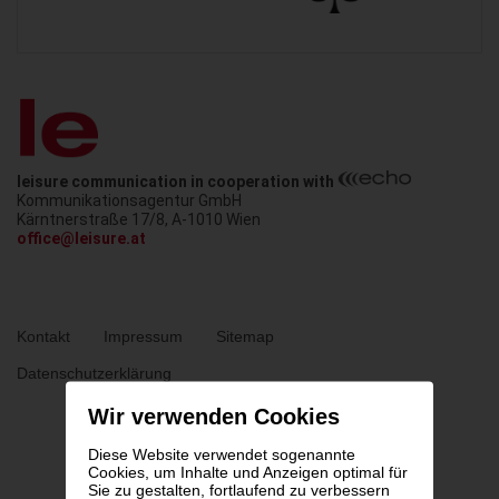
Fine
Drinking
leisure communication in cooperation with
Kommunikationsagentur GmbH
Austria
Kärntnerstraße 17/8
,
A-1010
Wien
office@leisure.at
Metanavigation
Kontakt
Impressum
Sitemap
Datenschutzerklärung
Wir verwenden Cookies
Diese Website verwendet sogenannte
Cookies, um Inhalte und Anzeigen optimal für
Sie zu gestalten, fortlaufend zu verbessern